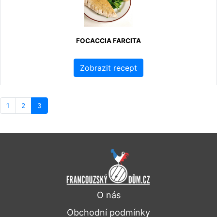
FOCACCIA FARCITA
Zobrazit recept
1
2
3
O nás
Obchodní podmínky