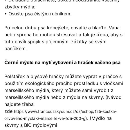
zbytky mýdla;
• Osušte psa čistým ručníkem.
Po celou dobu psa konejšete, chvalte a hlaďte. Vana
nebo sprcha ho mohou stresovat a tak je třeba, aby si
tuto chvíli spojili s příjemnými zážitky se svým
páníčkem.
Černé mýdlo na mytí vybavení a hraček vašeho psa
Polštářek a plyšové hračky můžete vyprat v pračce s
použitím ekologického pracího prostředku s vločkami
marseillského mýdla, který můžete sami vyrobit z
marseillského mýdla nebo z mýdla na skvrny. (Návod
najdete třeba
zde
https://www.francouzskydum.cz/cz/eshop/125-kostka-
). (Mýdlo na
olivoveho-mydla-z-marseille-ve-folii-200-g
skvrny s BIO mýdlovými