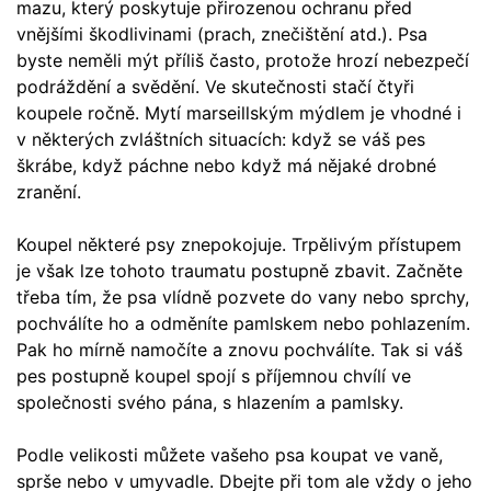
mazu, který poskytuje přirozenou ochranu před
vnějšími škodlivinami (prach, znečištění atd.). Psa
byste neměli mýt příliš často, protože hrozí nebezpečí
podráždění a svědění. Ve skutečnosti stačí čtyři
koupele ročně. Mytí marseillským mýdlem je vhodné i
v některých zvláštních situacích: když se váš pes
škrábe, když páchne nebo když má nějaké drobné
zranění.
Koupel některé psy znepokojuje. Trpělivým přístupem
je však lze tohoto traumatu postupně zbavit. Začněte
třeba tím, že psa vlídně pozvete do vany nebo sprchy,
pochválíte ho a odměníte pamlskem nebo pohlazením.
Pak ho mírně namočíte a znovu pochválíte. Tak si váš
pes postupně koupel spojí s příjemnou chvílí ve
společnosti svého pána, s hlazením a pamlsky.
Podle velikosti můžete vašeho psa koupat ve vaně,
sprše nebo v umyvadle. Dbejte při tom ale vždy o jeho