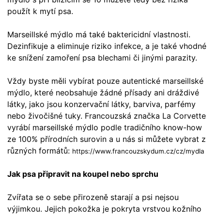
použít k mytí psa.
Marseillské mýdlo má také baktericidní vlastnosti.
Dezinfikuje a eliminuje riziko infekce, a je také vhodné
ke snížení zamoření psa blechami či jinými parazity.
Vždy byste měli vybírat pouze autentické marseillské
mýdlo, které neobsahuje žádné přísady ani dráždivé
látky, jako jsou konzervační látky, barviva, parfémy
nebo živočišné tuky. Francouzská značka La Corvette
vyrábí marseillské mýdlo podle tradičního know-how
ze 100% přírodních surovin a u nás si můžete vybrat z
různých formátů:
https://www.francouzskydum.cz/cz/mydla
Jak psa připravit na koupel nebo sprchu
Zvířata se o sebe přirozeně starají a psi nejsou
výjimkou. Jejich pokožka je pokryta vrstvou kožního