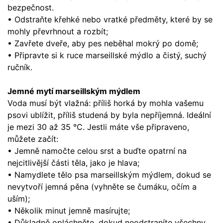
bezpečnost.
• Odstraňte křehké nebo vratké předměty, které by se
mohly převrhnout a rozbít;
• Zavřete dveře, aby pes neběhal mokrý po domě;
• Připravte si k ruce marseillské mýdlo a čistý, suchý
ručník.
Jemné mytí marseillským mýdlem
Voda musí být vlažná: příliš horká by mohla vašemu
psovi ublížit, příliš studená by byla nepříjemná. Ideální
je mezi 30 až 35 °C. Jestli máte vše připraveno,
můžete začít:
• Jemně namočte celou srst a buďte opatrní na
nejcitlivější části těla, jako je hlava;
• Namydlete tělo psa marseillským mýdlem, dokud se
nevytvoří jemná pěna (vyhněte se čumáku, očím a
uším);
• Několik minut jemně masírujte;
• Důkladně opláchněte, dokud neodstraníte všechny