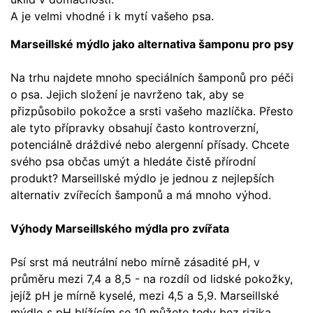
A je velmi vhodné i k mytí vašeho psa.
Marseillské mýdlo jako alternativa šamponu pro psy
Na trhu najdete mnoho speciálních šamponů pro péči
o psa. Jejich složení je navrženo tak, aby se
přizpůsobilo pokožce a srsti vašeho mazlíčka. Přesto
ale tyto přípravky obsahují často kontroverzní,
potenciálně dráždivé nebo alergenní přísady. Chcete
svého psa občas umýt a hledáte čistě přírodní
produkt? Marseillské mýdlo je jednou z nejlepších
alternativ zvířecích šamponů a má mnoho výhod.
Výhody Marseillského mýdla pro zvířata
Psí srst má neutrální nebo mírně zásadité pH, v
průměru mezi 7,4 a 8,5 - na rozdíl od lidské pokožky,
jejíž pH je mírně kyselé, mezi 4,5 a 5,9. Marseillské
mýdlo s pH blížícím se 10 můžete tedy bez rizika