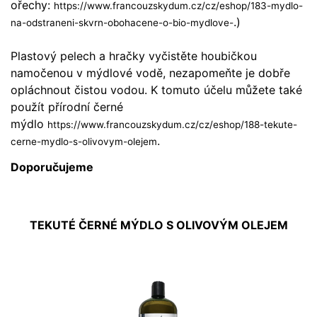
ořechy:
https://www.francouzskydum.cz/cz/eshop/183-mydlo-
.)
na-odstraneni-skvrn-obohacene-o-bio-mydlove-
Plastový pelech a hračky vyčistěte houbičkou
namočenou v mýdlové vodě, nezapomeňte je dobře
opláchnout čistou vodou. K tomuto účelu můžete také
použít přírodní černé
mýdlo
https://www.francouzskydum.cz/cz/eshop/188-tekute-
.
cerne-mydlo-s-olivovym-olejem
Doporučujeme
TEKUTÉ ČERNÉ MÝDLO S OLIVOVÝM OLEJEM