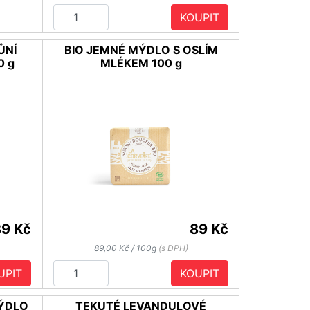
KOUPIT
ŮNÍ
BIO JEMNÉ MÝDLO S OSLÍM
0 g
MLÉKEM 100 g
89 Kč
89 Kč
89,00 Kč / 100g
(s DPH)
UPIT
KOUPIT
MÝDLO
TEKUTÉ LEVANDULOVÉ