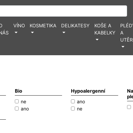
O
VÍNO
KOSMETIKA
DELIKATESY
KOŠE A
PLÉD
NÁS
KABELKY
A
UTĚR
Bio
Hypoalergenní
Na
pl
ne
ano
ano
ne