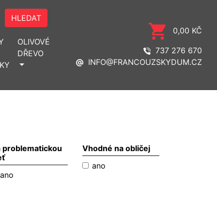
HLEDAT
0,00 KČ
Y
OLIVOVÉ
737 276 670
DŘEVO
INFO@FRANCOUZSKYDUM.CZ
KY
 problematickou
Vhodné na obličej
eť
ano
ano