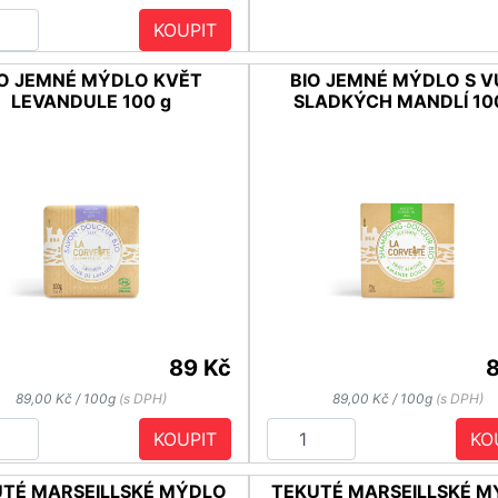
KOUPIT
IO JEMNÉ MÝDLO KVĚT
BIO JEMNÉ MÝDLO S V
LEVANDULE 100 g
SLADKÝCH MANDLÍ 10
89 Kč
89,00 Kč / 100g
(s DPH)
89,00 Kč / 100g
(s DPH)
KOUPIT
KO
TÉ MARSEILLSKÉ MÝDLO
TEKUTÉ MARSEILLSKÉ 