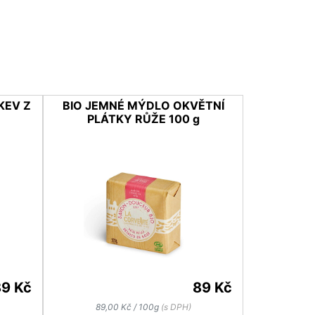
KEV Z
BIO JEMNÉ MÝDLO OKVĚTNÍ
PLÁTKY RŮŽE 100 g
89 Kč
89 Kč
89,00 Kč / 100g
(s DPH)