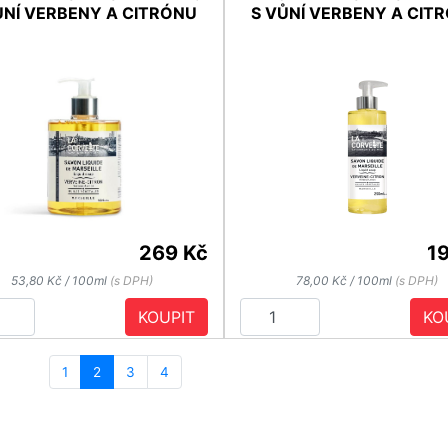
ŮNÍ VERBENY A CITRÓNU
S VŮNÍ VERBENY A CIT
269 Kč
1
53,80 Kč / 100ml
(s DPH)
78,00 Kč / 100ml
(s DPH)
KOUPIT
KO
1
2
3
4