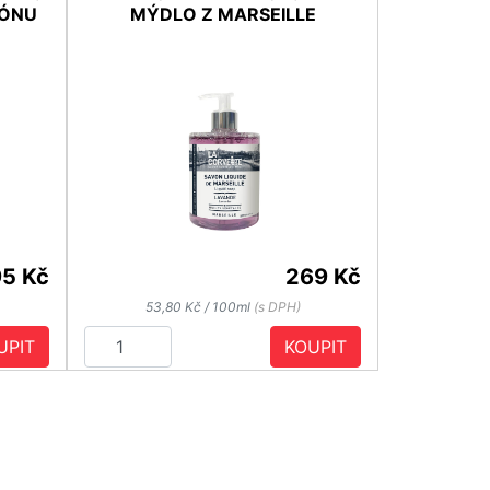
RÓNU
MÝDLO Z MARSEILLE
95 Kč
269 Kč
53,80 Kč / 100ml
(s DPH)
UPIT
KOUPIT