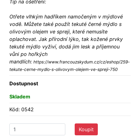
Tip na ošetření:
Otřete vlhkým hadříkem namočeným v mýdlové
vodě. Můžete také použít tekuté černé mýdlo s
olivovým olejem ve spreji, které nemusíte
oplachovat. Jak přírodní lýko, tak kožené prvky
tekuté mýdlo vyživí, dodá jim lesk a příjemnou
vůni po hořkých
mandlích:
https://www.francouzskydum.cz/cz/eshop/259-
tekute-cerne-mydlo-s-olivovym-olejem-ve-spreji-750
Dostupnost
Skladem
Kód: 0542
Koupit