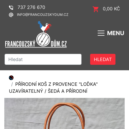
737 276 670
0,00 KČ
INFO@FRANCOUZSKYDUM.CZ
MENU
HLEDAT
PŘÍRODNÍ KOŠ Z PROVENCE "LOĎKA"
UZAVÍRATELNÝ / ŠEDÁ A PŘÍRODNÍ