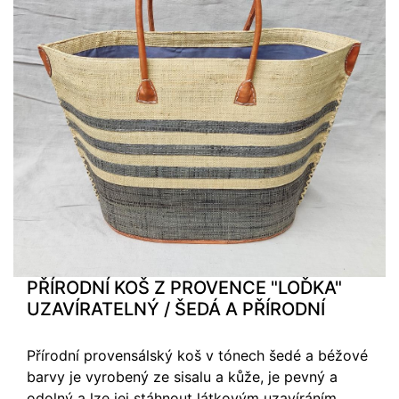
PŘÍRODNÍ KOŠ Z PROVENCE "LOĎKA"
UZAVÍRATELNÝ / ŠEDÁ A PŘÍRODNÍ
Přírodní provensálský koš v tónech šedé a béžové
barvy je vyrobený ze sisalu a kůže, je pevný a
odolný a lze jej stáhnout látkovým uzavíráním.