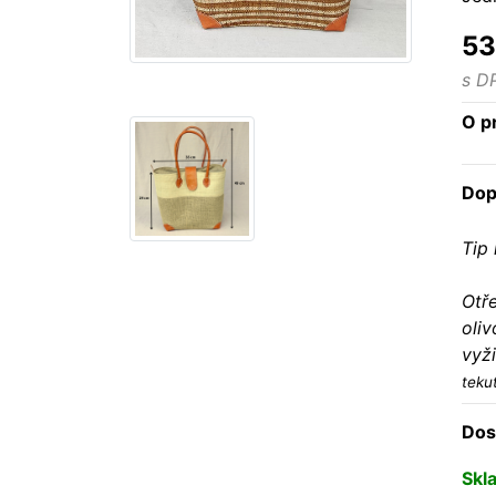
53
s D
O p
Dop
Tip 
Otř
oliv
vyži
teku
Dos
Skl