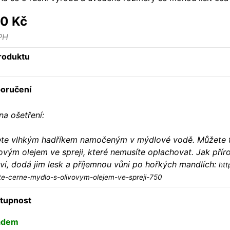
0 Kč
PH
roduktu
oručení
na ošetření:
ete vlhkým hadříkem namočeným v mýdlové vodě. Můžete t
ovým olejem ve spreji, které nemusíte oplachovat. Jak přír
ví, dodá jim lesk a příjemnou vůni po hořkých mandlích:
htt
te-cerne-mydlo-s-olivovym-olejem-ve-spreji-750
tupnost
adem