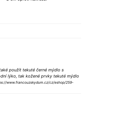
aké použít tekuté černé mýdlo s
odní lýko, tak kožené prvky tekuté mýdlo
ps://www.francouzskydum.cz/cz/eshop/259-