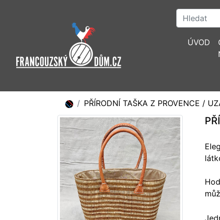
ÚVOD
PŘÍRODNÍ TAŠKA Z PROVENCE / UZ
PŘ
Ele
látk
Hod
můž
Jed