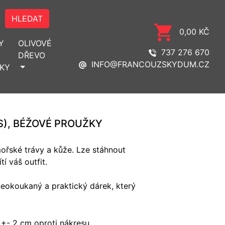
HLEDAT
0,00 KČ
Y
OLIVOVÉ
737 276 670
DŘEVO
INFO@FRANCOUZSKYDUM.CZ
KY
S), BÉŽOVÉ PROUŽKY
mořské trávy a kůže. Lze stáhnout
tí váš outfit.
neokoukaný a praktický dárek, který
 +- 2 cm oproti nákresu.