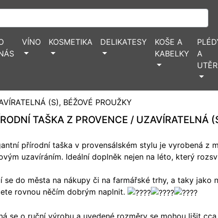
O
VÍNO
KOSMETIKA
DELIKATESY
KOŠE A
PLÉD
NÁS
KABELKY
A
UTĚR
AVÍRATELNÁ (S), BÉŽOVÉ PROUŽKY
ÍRODNÍ TAŠKA Z PROVENCE / UZAVÍRATELNÁ (
gantní přírodní taška v provensálském stylu je vyrobená z 
ovým uzavíráním. Ideální doplněk nejen na léto, který rozsví
í se do města na nákupy či na farmářské trhy, a taky jako 
ete rovnou něčím dobrým naplnit.
ná se o ruční výrobu a uvedené rozměry se mohou lišit cca