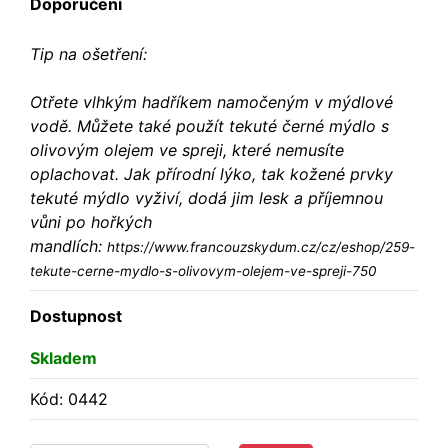
Doporučení
Tip na ošetření:
Otřete vlhkým hadříkem namočeným v mýdlové
vodě. Můžete také použít tekuté černé mýdlo s
olivovým olejem ve spreji, které nemusíte
oplachovat. Jak přírodní lýko, tak kožené prvky
tekuté mýdlo vyživí, dodá jim lesk a příjemnou
vůni po hořkých
mandlích:
https://www.francouzskydum.cz/cz/eshop/259-
tekute-cerne-mydlo-s-olivovym-olejem-ve-spreji-750
Dostupnost
Skladem
Kód: 0442