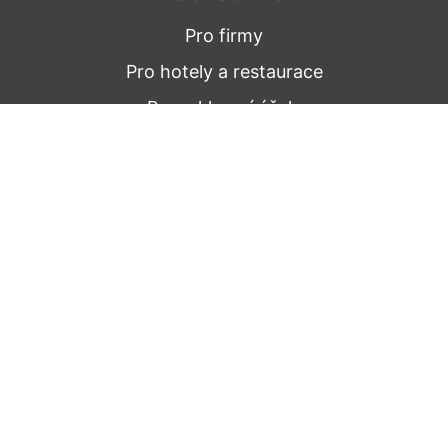
Pro firmy
Pro hotely a restaurace
Pro reklamní účely
Nepřehledněte
Novinky a zajímavosti
Recepty
Tipy na skladování
Garance kvality
Naše sítě