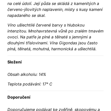
na celé údolí. Její půda se skládá z kamenitých a
červeno-jílovitých naplavenin, místy s kusy kamení
napadaného se skal.
Víno ušlechtilé červené barvy s hlubokou
intenzitou. Mnohavrstevná vůně po zralém tmavém
ovoci. Na patře je plné a tělnaté s jemnými a
dlouhými tříslovinami. Vína Gigondas jsou často
plná, tělnatá, mohutná, harmonická a ušlechtilá.
Složení
Obsah alkoholu: 14%
Teplota podávání: 17° C
Doporučení
Doporučujeme podávat ke zvěřině, skopovému a