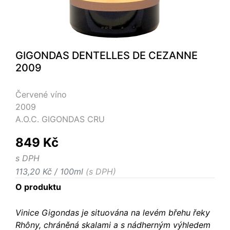
GIGONDAS DENTELLES DE CEZANNE
2009
Červené víno
2009
A.O.C. GIGONDAS CRU
849 Kč
s DPH
113,20 Kč / 100ml
(s DPH)
O produktu
Vinice Gigondas je situována na levém břehu řeky
Rhôny, chráněná skalami a s nádherným výhledem