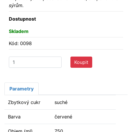
sýrům.
Dostupnost
Skladem
Kód: 0098
Koupit
Parametry
Zbytkový cukr
suché
Barva
červené
Objem (ml)
750