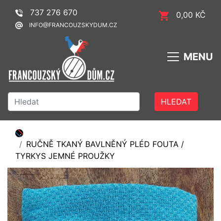
737 276 670
0,00 KČ
INFO@FRANCOUZSKYDUM.CZ
MENU
HLEDAT
RUČNĚ TKANÝ BAVLNĚNÝ PLÉD FOUTA /
TYRKYS JEMNÉ PROUŽKY