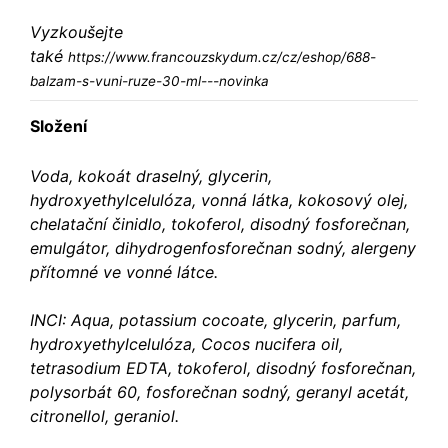
Vyzkoušejte
také
https://www.francouzskydum.cz/cz/eshop/688-
balzam-s-vuni-ruze-30-ml---novinka
Složení
Voda, kokoát draselný, glycerin,
hydroxyethylcelulóza, vonná látka, kokosový olej,
chelatační činidlo, tokoferol, disodný fosforečnan,
emulgátor, dihydrogenfosforečnan sodný, alergeny
přítomné ve vonné látce.
INCI: Aqua, potassium cocoate, glycerin, parfum,
hydroxyethylcelulóza, Cocos nucifera oil,
tetrasodium EDTA, tokoferol, disodný fosforečnan,
polysorbát 60, fosforečnan sodný, geranyl acetát,
citronellol, geraniol.