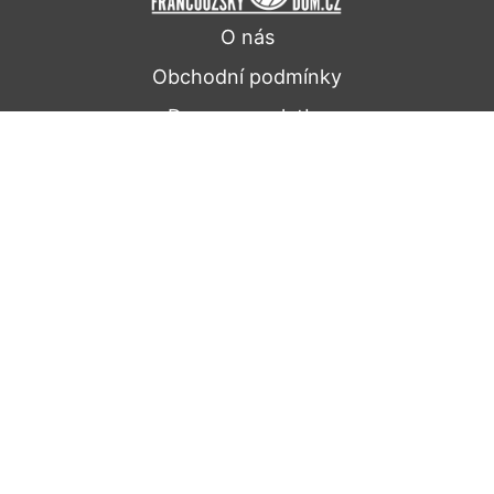
O nás
Obchodní podmínky
Doprava a platba
Ochrana osobních údajů
Kontakt
Dále nabízíme
Pro firmy
Pro hotely a restaurace
Pro reklamní účely