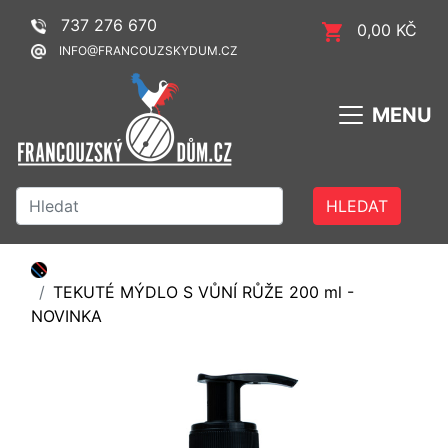
737 276 670
0,00 KČ
INFO@FRANCOUZSKYDUM.CZ
MENU
HLEDAT
TEKUTÉ MÝDLO S VŮNÍ RŮŽE 200 ml -
NOVINKA