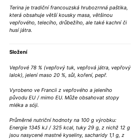
Terina je tradiční francouzská hrubozrnná paštika,
která obsahuje větší kousky masa, většinou
vepřového, telecího, drůbežího, ale také kachní či
husí játra.
Složení
Vepřové 78 % (vepřový tuk, vepřová játra, vepřový
lalok), jelení maso 20 %, sůl, koření, pepř.
Vyrobeno ve Francii z vepřového a jeleního
původu EU / mimo EU. Může obsahovat stopy
mléka a sóji.
Průměrné nutriční hodnoty na 100 g výrobku:
Energie 1345 kJ / 325 kcal, tuky 29 g, z nichž 12 g
jsou nasycené mastné kyseliny, sacharidy 1,1 g, z