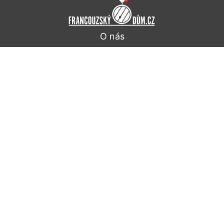
O nás
Obchodní podmínky
Doprava a platba
Ochrana osobních údajů
Kontakt
Dále nabízíme
Pro firmy
Pro hotely a restaurace
Pro reklamní účely