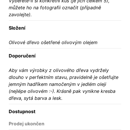
Vyberete-li si konkrétní kus (je jich celkem 5),
můžete ho na fotografii označit (případně
zavolejte).
Složení
Olivové dřevo ošetřené olivovým olejem
Doporučení
Aby vám výrobky z olivového dřeva vydržely
dlouho v perfektním stavu, pravidelně je ošetřujte
jemným hadříkem namočeným v jedlém oleji
(nejlépe olivovém :-). Krásně pak vynikne kresba
dřeva, sytá barva a lesk.
Dostupnost
Prodej ukončen