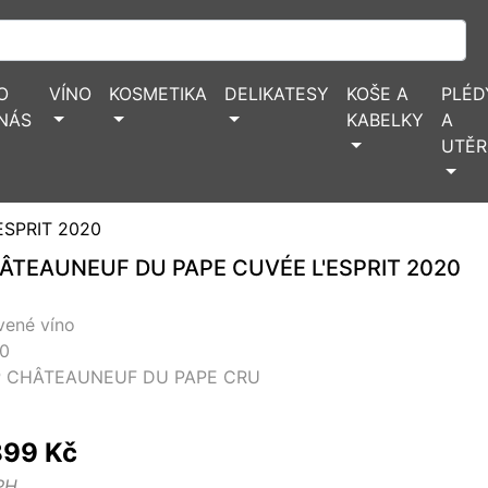
O
VÍNO
KOSMETIKA
DELIKATESY
KOŠE A
PLÉD
NÁS
KABELKY
A
UTĚR
SPRIT 2020
ÂTEAUNEUF DU PAPE CUVÉE L'ESPRIT 2020
vené víno
0
 CHÂTEAUNEUF DU PAPE CRU
899 Kč
PH