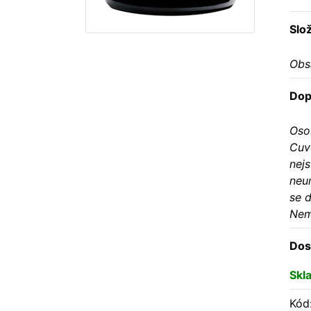
Slo
Obs
Dop
Oso
Cuv
nejs
neu
se d
Neml
Dos
Skl
Kód