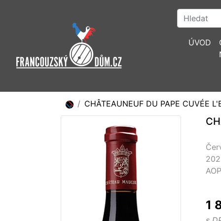
ÚVOD
CHÂTEAUNEUF DU PAPE CUVÉE L'E
CH
Čer
202
AOP
1 
s D