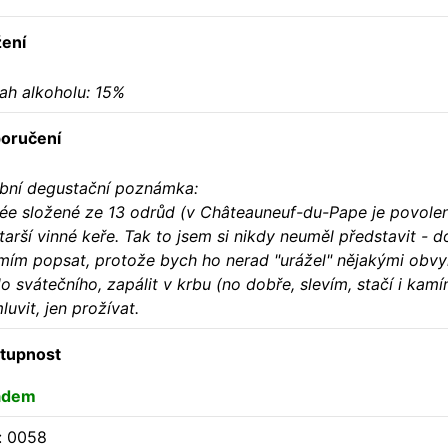
žení
ah alkoholu: 15%
oručení
bní degustační poznámka:
ée složené ze 13 odrůd (v Châteauneuf-du-Pape je povoleno
tarší vinné keře. Tak to jsem si nikdy neuměl představit - 
mím popsat, protože bych ho nerad "urážel" nějakými obvykl
o svátečního, zapálit v krbu (no dobře, slevím, stačí i kamín
uvit, jen prožívat.
tupnost
adem
: 0058