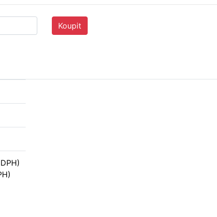
Koupit
s DPH)
PH)