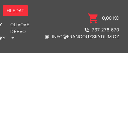
HLEDAT
0,00 KČ
Y
OLIVOVÉ
737 276 670
DŘEVO
INFO@FRANCOUZSKYDUM.CZ
KY