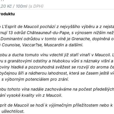
,20 Kč / 100ml
(s DPH)
roduktu
 L'Esprit de Maucoil pochází z nejvyššího výběru a z nejsta
nují 13 odrůd Châteauneuf-du-Pape, s výnosem nižším než 10
 Dominantní odrůdou v tomto víně je Grenache, doplněná o
é Counoise, Vaccar?se, Muscardin a dalšími.
bu a ducha tomuto vínu vdechli již staří vinaři v Maucoil.
vu s granátovými odstíny a hlubokou vůni s náznaky višní 
loviny hladké a pozoruhodná svěžest se rozvíjí do aroma če
yčejnou šíři a nádherou lahodnost, která se časem ještě víc
o s výborným potenciálem pro zrání.
obu tohoto vína nadále zachováváme na počest předešlých ge
ání vysoké kvality vín z Maucoil.
prit de Maucoil se hodí k výjimečným příležitostem nebo k 
 ušlechtilost.