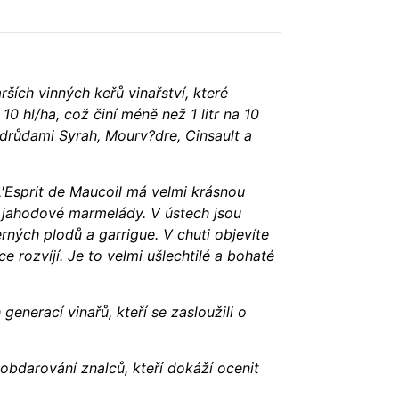
rších vinných keřů vinařství, které
 hl/ha, což činí méně než 1 litr na 10
drůdami Syrah, Mourv?dre, Cinsault a
 L'Esprit de Maucoil má velmi krásnou
a jahodové marmelády. V ústech jsou
rných plodů a garrigue. V chuti objevíte
e rozvíjí. Je to velmi ušlechtilé a bohaté
nerací vinařů, kteří se zasloužili o
obdarování znalců, kteří dokáží ocenit