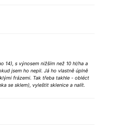
 14), s výnosem nižším než 10 hl/ha a
dokud jsem ho nepil. Já ho vlastně úplně
ými frázemi. Tak třeba takhle - obléct
ka se sklem), vyleštit sklenice a nalít.