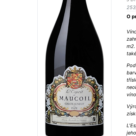
253
O p
Víno
zahr
m2.
tak
Podo
bar
třís
neob
vín
Výr
získ
L'Es
jeho