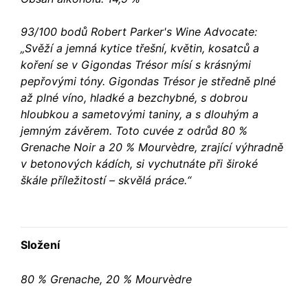
93/100 bodů Robert Parker's Wine Advocate:
„Svěží a jemná kytice třešní, květin, kosatců a
koření se v Gigondas Trésor mísí s krásnými
pepřovými tóny. Gigondas Trésor je středně plné
až plné víno, hladké a bezchybné, s dobrou
hloubkou a sametovými taniny, a s dlouhým a
jemným závěrem. Toto cuvée z odrůd 80 %
Grenache Noir a 20 % Mourvèdre, zrající výhradně
v betonových kádích, si vychutnáte při široké
škále příležitostí – skvělá práce.“
Složení
80 % Grenache, 20 % Mourvèdre