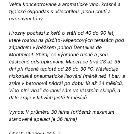
Velmi koncentrované a aromatické víno, krásné a
typické Gigondas s ušlechtilou, plnou chutí a
ovocnými tóny.
Hrozny pochází z keřů o stáří od 40 do 90 let,
které rostou na písčito-vápencových terasách pod
západním výběžkem pohoří Dentelles de
Montmirail. Sbírají se výhradně ručně a jsou
částečně odstopkovány. Macerace trvá 28 až 35
dní při řízené teplotě od 26 do 30 °C. Následuje
nízkotlaké pneumatické lisování (méně než 1 bar) a
zrání v betonové nádrži po dobu 18 až 24 měsíců.
Víno plní vinař do lahví sám ve vlastním sklepě, a
dále zraje v lahvích ještě 6 měsíců.
Výnos: V průměru 30 hl/ha (přičemž maximum
stanovené apelací je 36 hl/ha)
Obsah alkoholu: 14,5 %