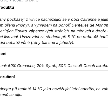
53 Kč / 100ml
(s DPH)
roduktu
ny pocházejí z vinice nacházející se v obci Cairanne a jej
ém břehu Rhôny), s výhledem na pohoří Dentelles de Montmi
enitých jílovito-vápencových stráních, na mírných a dobře 
é lisování. Usazování za studena při 5 °C po dobu 48 hodi
ání bohatší vůně (tóny banánu a jahody).
žení
žení: 50% Grenache, 20% Syrah, 30% Cinsault Obsah alkoho
oručení
vejte při teplotě 14 °C jako osvěžující letní aperitiv, na za
emně se pije.