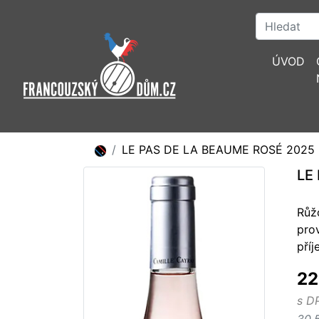
ÚVOD
LE PAS DE LA BEAUME ROSÉ 2025
LE
Růž
pro
pří
22
s D