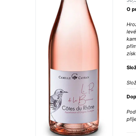
30,
O p
Hroz
lev
kam
přím
získ
Slo
Slo
Dop
Podá
příj