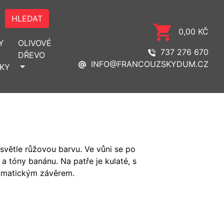
HLEDAT
0,00 KČ
Y
OLIVOVÉ
737 276 670
DŘEVO
INFO@FRANCOUZSKYDUM.CZ
KY
větle růžovou barvu. Ve vůni se po
a tóny banánu. Na patře je kulaté, s
romatickým závěrem.