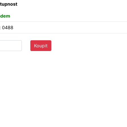
tupnost
adem
: 0488
Koupit