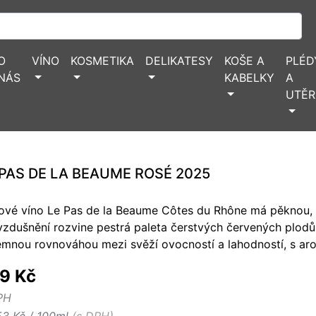
O
VÍNO
KOSMETIKA
DELIKATESY
KOŠE A
PLÉD
NÁS
KABELKY
A
UTĚR
 PAS DE LA BEAUME ROSÉ 2025
ové víno Le Pas de la Beaume Côtes du Rhône má pěknou, s
vzdušnění rozvine pestrá paleta čerstvých červených plodů 
jemnou rovnováhou mezi svěží ovocností a lahodností, s a
9 Kč
PH