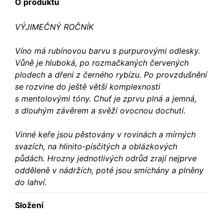
O produktu
VÝJIMEČNÝ ROČNÍK
Víno má rubínovou barvu s purpurovými odlesky.
Vůně je hluboká, po rozmačkaných červených
plodech a dřeni z černého rybízu. Po provzdušnění
se rozvine do ještě větší komplexnosti
s mentolovými tóny. Chuť je zprvu plná a jemná,
s dlouhým závěrem a svěží ovocnou dochutí.
Vinné keře jsou pěstovány v rovinách a mírných
svazích, na hlinito-písčitých a oblázkových
půdách. Hrozny jednotlivých odrůd zrají nejprve
odděleně v nádržích, poté jsou smíchány a plněny
do lahví.
Složení