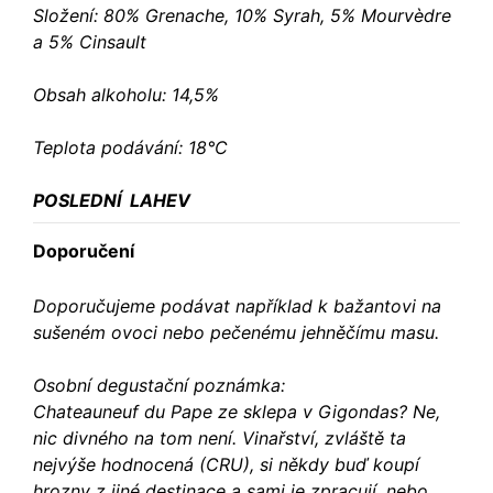
Složení: 80% Grenache, 10% Syrah, 5% Mourvèdre
a 5% Cinsault
Obsah alkoholu: 14,5%
Teplota podávání: 18°C
POSLEDNÍ LAHEV
Doporučení
Doporučujeme podávat například k bažantovi na
sušeném ovoci nebo pečenému jehněčímu masu.
Osobní degustační poznámka:
Chateauneuf du Pape ze sklepa v Gigondas? Ne,
nic divného na tom není. Vinařství, zvláště ta
nejvýše hodnocená (CRU), si někdy buď koupí
hrozny z jiné destinace a sami je zpracují, nebo