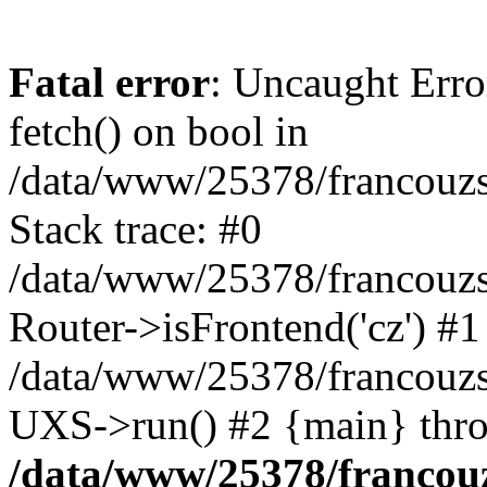
Fatal error
: Uncaught Erro
fetch() on bool in
/data/www/25378/francouz
Stack trace: #0
/data/www/25378/francouz
Router->isFrontend('cz') #1
/data/www/25378/francouz
UXS->run() #2 {main} thr
/data/www/25378/franco