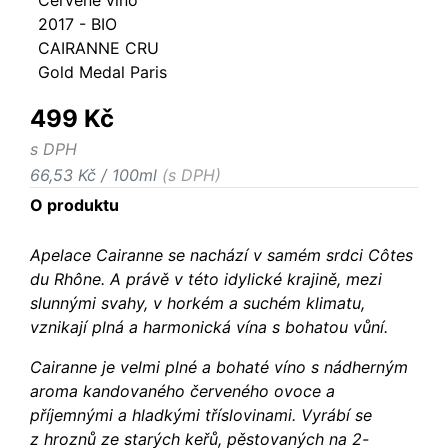
Červené víno
2017 - BIO
CAIRANNE CRU
Gold Medal Paris
499 Kč
s DPH
66,53 Kč / 100ml
(s DPH)
O produktu
Apelace Cairanne se nachází v samém srdci Côtes
du Rhône. A právě v této idylické krajině, mezi
slunnými svahy, v horkém a suchém klimatu,
vznikají plná a harmonická vína s bohatou vůní.
Cairanne je velmi plné a bohaté víno s nádherným
aroma kandovaného červeného ovoce a
příjemnými a hladkými tříslovinami. Vyrábí se
z hroznů ze starých keřů, pěstovaných na 2-