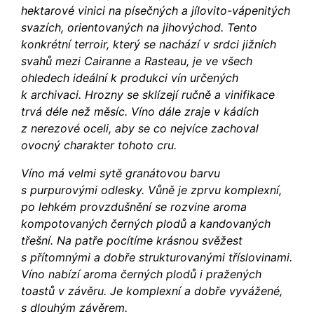
hektarové vinici na písečných a jílovito-vápenitých
svazích, orientovaných na jihovýchod. Tento
konkrétní terroir, který se nachází v srdci jižních
svahů mezi Cairanne a Rasteau, je ve všech
ohledech ideální k produkci vín určených
k archivaci. Hrozny se sklízejí ručně a vinifikace
trvá déle než měsíc. Víno dále zraje v kádích
z nerezové oceli, aby se co nejvíce zachoval
ovocný charakter tohoto cru.
Víno má velmi sytě granátovou barvu
s purpurovými odlesky. Vůně je zprvu komplexní,
po lehkém provzdušnění se rozvine aroma
kompotovaných černých plodů a kandovaných
třešní. Na patře pocítíme krásnou svěžest
s přítomnými a dobře strukturovanými tříslovinami.
Víno nabízí aroma černých plodů i pražených
toastů v závěru. Je komplexní a dobře vyvážené,
s dlouhým závěrem.