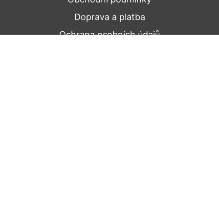
Doprava a platba
Ochrana osobních údajů
Kontakt
Dále nabízíme
Pro firmy
Pro hotely a restaurace
Pro reklamní účely
Nepřehledněte
Novinky a zajímavosti