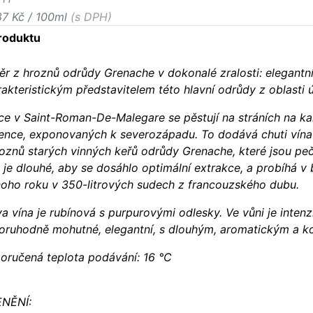
87 Kč / 100ml
(s DPH)
roduktu
ěr z hroznů odrůdy Grenache v dokonalé zralosti: elegantní
akteristickým představitelem této hlavní odrůdy z oblasti 
ice v Saint-Roman-De-Malegare se pěstují na stráních na ka
ence, exponovaných k severozápadu. To dodává chuti vína 
roznů starých vinných keřů odrůdy Grenache, které jsou pe
 je dlouhé, aby se dosáhlo optimální extrakce, a probíhá 
noho roku v 350-litrových sudech z francouzského dubu.
a vína je rubínová s purpurovými odlesky. Ve vůni je intenzi
oruhodně mohutné, elegantní, s dlouhým, aromatickým a 
oručená teplota podávání: 16 °C
NĚNÍ: