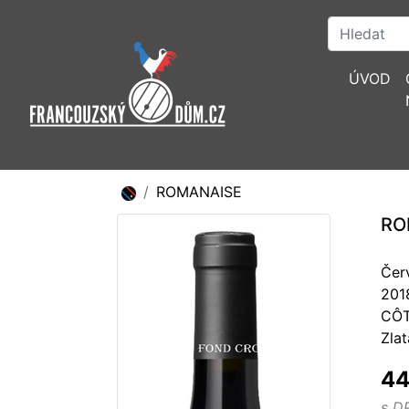
ÚVOD
ROMANAISE
RO
Čer
201
CÔT
Zla
44
s D