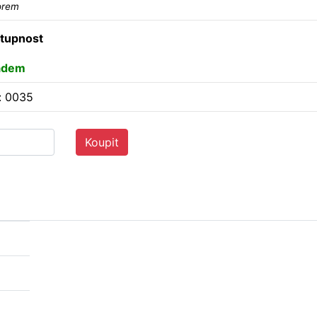
orem
tupnost
adem
: 0035
Koupit