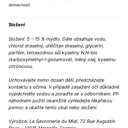
domacnosti
Složení
Složení: 5 – 15 % mýdlo. Dále obsahuje vodu,
chlorid draselný, uhličitan draselný, glycerin,
parfém, tetrasodnou sůl kyseliny N,N-bis
(karboxymethyl-l-glutamové), lněný olej, kyselinu
citrónovou.
Uchovávejte mimo dosah dětí, předcházejte
kontaktu s očima. V případě zasažení očí důkladně
vypláchněte vodou a poraďte se s odborníkem. Při
náhodném požití okamžitě vyhledejte lékařskou
pomoc a ukažte tento obal nebo složení.
Výrobce: La Savonnerie du Midi, 72 Rue Augustin