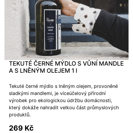
TEKUTÉ ČERNÉ MÝDLO S VŮNÍ MANDLE
A S LNĚNÝM OLEJEM 1 l
Tekuté černé mýdlo s lněným olejem, provoněné
sladkými mandlemi, je víceúčelový přírodní
výrobek pro ekologickou údržbu domácnosti,
který dokáže nahradit velkou část průmyslových
produktů.
269 Kč