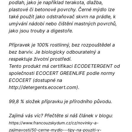
podlah, jako je například terakota, dlažba,
plastové či betonové povrchy. Černé mýdlo lze
také použít jako odstraňovač skvrn na prádle, k
umývání nádobí nebo čištění mastných povrchů,
jako jsou trouby a digestoře.
Přípravek je 100% rostlinný, bez rozpouštědel a
bez barviv. Je biologicky odbouratelný a
respektuje životní prostředí.
Tento produkt má certifikaci ECODETERGENT od
společnosti ECOCERT GREENLIFE podle normy
ECOCERT (dostupné na
http://detergents.ecocert.com).
99,8 % složek přípravku je přírodního původu.
Zajímá vás víc? Přečtěte si náš článek v blogu:
https://www.francouzskydum.cz/cz/novinky-a-
zajimavosti/50-cerne-mydlo---tipy-na-pouziti-v-