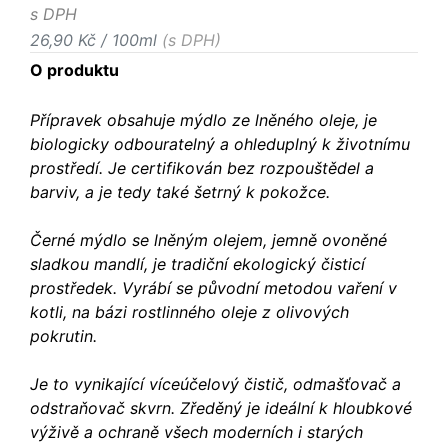
s DPH
26,90 Kč / 100ml
(s DPH)
O produktu
Přípravek obsahuje mýdlo ze lněného oleje, je
biologicky odbouratelný a ohleduplný k životnímu
prostředí. Je certifikován bez rozpouštědel a
barviv, a je tedy také šetrný k pokožce.
Černé mýdlo se lněným olejem, jemně ovoněné
sladkou mandlí, je tradiční ekologický čisticí
prostředek. Vyrábí se původní metodou vaření v
kotli, na bázi rostlinného oleje z olivových
pokrutin.
Je to vynikající víceúčelový čistič, odmašťovač a
odstraňovač skvrn. Zředěný je ideální k hloubkové
výživě a ochraně všech moderních i starých