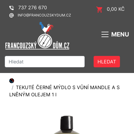
737 276 670
0,00 KČ
INFO@FRANCOUZSKYDUM.CZ
MENU
HLEDAT
TEKUTÉ ČERNÉ MÝDLO S VŮNÍ MANDLE A S
LNĚNÝM OLEJEM 1 l