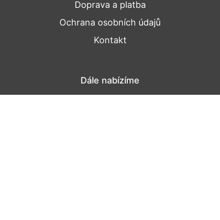
Doprava a platba
Ochrana osobních údajů
Kontakt
Dále nabízíme
Pro firmy
Pro hotely a restaurace
Pro reklamní účely
Nepřehledněte
Novinky a zajímavosti
Recepty