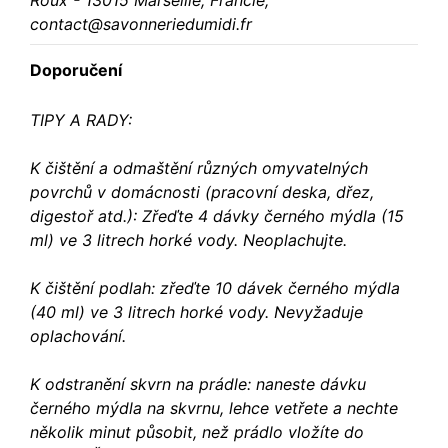
Roux - 13015 Marseille, Francie,
contact@savonneriedumidi.fr
Doporučení
TIPY A RADY:
K čištění a odmaštění různých omyvatelných
povrchů v domácnosti (pracovní deska, dřez,
digestoř atd.): Zřeďte 4 dávky černého mýdla (15
ml) ve 3 litrech horké vody. Neoplachujte.
K čištění podlah: zřeďte 10 dávek černého mýdla
(40 ml) ve 3 litrech horké vody. Nevyžaduje
oplachování.
K odstranění skvrn na prádle: naneste dávku
černého mýdla na skvrnu, lehce vetřete a nechte
několik minut působit, než prádlo vložíte do