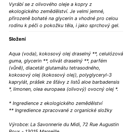
Vyrábí se z olivového oleje a kopry z
ekologického zemědělství. Je velmi jemné,
přirozeně bohaté na glycerin a vhodné pro celou
rodinu k péči o pokožku těla, i jako sprchový gel.
Složení
Aqua (voda), kokosový olej draselný **, celulózová
guma, glycerin **, olivát draselný **, parfém
(vůně), diacetát glutamátu tetrasodného,
kokosový olej (kokosový olej), polyglyceryl-3
kaprylát, prášek ze šťávy z listů aloe barbadensis
*, limonen, olea europaea (olivový) ovocný olej *.
* Ingredience z ekologického zemědělství
** Ingredience zpracované z organické složky
Výrobce: La Savonnerie du Midi, 72 Rue Augustin
Roux - 13015 Marseille,