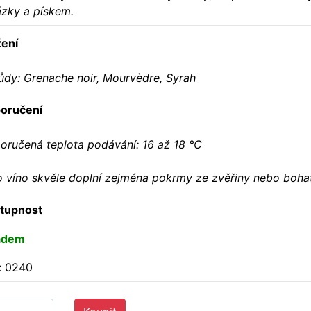
ázky a pískem.
žení
ůdy: Grenache noir, Mourvèdre, Syrah
oručení
oručená teplota podávání: 16 až 18 °C
o víno skvěle doplní zejména pokrmy ze zvěřiny nebo boh
tupnost
adem
: 0240