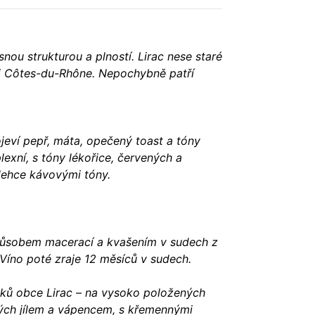
snou strukturou a plností. Lirac nese staré
ti Côtes-du-Rhône. Nepochybně patří
jeví pepř, máta, opečený toast a tóny
lexní, s tóny lékořice, červených a
 lehce kávovými tóny.
působem macerací a kvašením v sudech z
Víno poté zraje 12 měsíců v sudech.
emků obce Lirac – na vysoko položených
ých jílem a vápencem, s křemennými