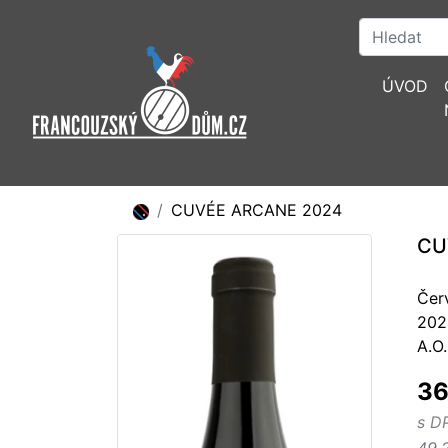
ÚVOD
CUVÉE ARCANE 2024
CU
Čer
202
A.O.
36
s D