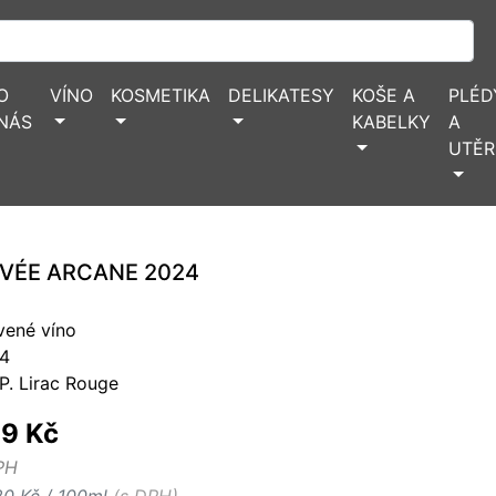
O
VÍNO
KOSMETIKA
DELIKATESY
KOŠE A
PLÉD
NÁS
KABELKY
A
UTĚR
VÉE ARCANE 2024
vené víno
4
P. Lirac Rouge
9 Kč
PH