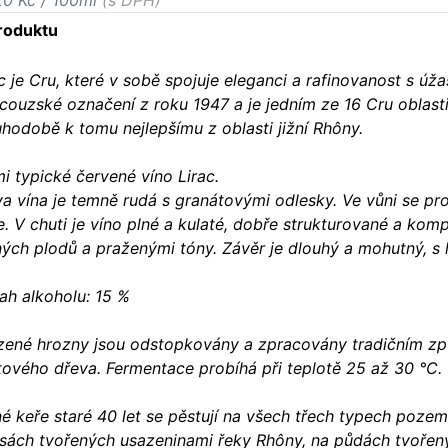
20 Kč / 100ml
(s DPH)
roduktu
c je Cru, které v sobě spojuje eleganci a rafinovanost s úža
ncouzské označení z roku 1947 a je jedním ze 16 Cru oblas
hodobě k tomu nejlepšímu z oblasti jižní Rhôny.
i typické červené víno Lirac.
a vína je temně rudá s granátovými odlesky. Ve vůni se pro
. V chuti je víno plné a kulaté, dobře strukturované a komp
ných plodů a praženými tóny. Závěr je dlouhý a mohutný, s
ah alkoholu: 15 %
izené hrozny jsou odstopkovány a zpracovány tradičním z
tového dřeva. Fermentace probíhá při teplotě 25 až 30 °C. 
né keře staré 40 let se pěstují na všech třech typech poz
asách tvořených usazeninami řeky Rhôny, na půdách tvořen