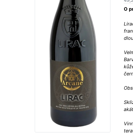
49,
O p
Lira
fra
dlou
Velm
Barv
kůže
čer
Obs
Skl
aká
Vin
ter