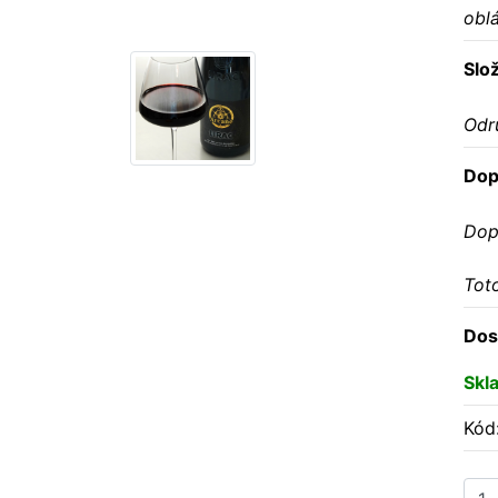
obl
Slo
Odr
Dop
Dop
Tot
Dos
Skl
Kód