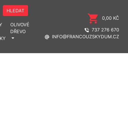
HLEDAT
0,00 KČ
Y
OLIVOVÉ
737 276 670
DŘEVO
INFO@FRANCOUZSKYDUM.CZ
KY