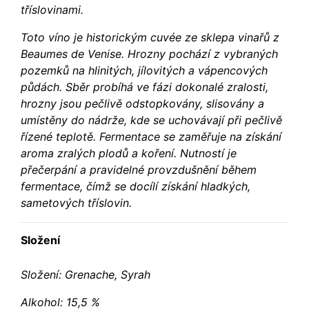
tříslovinami.
Toto víno je historickým cuvée ze sklepa vinařů z
Beaumes de Venise. Hrozny pochází z vybraných
pozemků na hlinitých, jílovitých a vápencových
půdách. Sběr probíhá ve fázi dokonalé zralosti,
hrozny jsou pečlivě odstopkovány, slisovány a
umístěny do nádrže, kde se uchovávají při pečlivě
řízené teplotě. Fermentace se zaměřuje na získání
aroma zralých plodů a koření. Nutností je
přečerpání a pravidelné provzdušnění během
fermentace, čímž se docílí získání hladkých,
sametových tříslovin.
Složení
Složení: Grenache, Syrah
Alkohol: 15,5 %