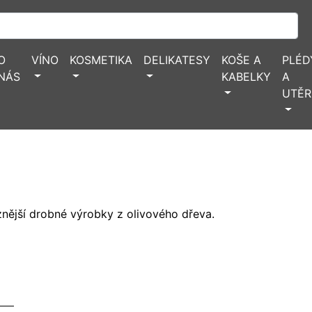
O
VÍNO
KOSMETIKA
DELIKATESY
KOŠE A
PLÉD
NÁS
KABELKY
A
UTĚR
znější drobné výrobky z olivového dřeva.