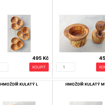
495 Kč
45
KOUPIT
KO
HMOŽDÍŘ KULATÝ L
HMOŽDÍŘ KULATÝ M