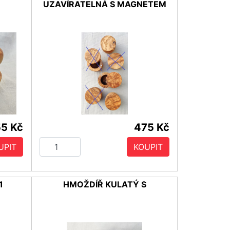
UZAVÍRATELNÁ S MAGNETEM
5 Kč
475 Kč
UPIT
KOUPIT
1
HMOŽDÍŘ KULATÝ S