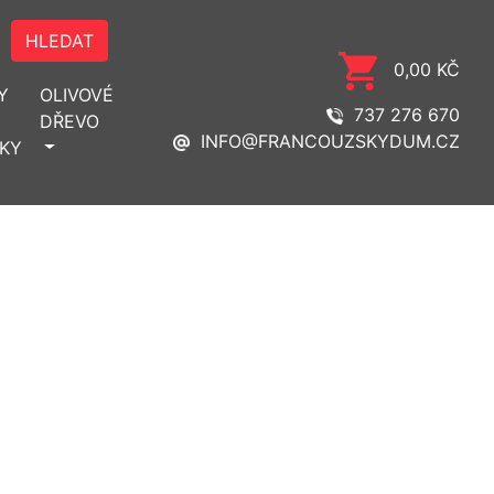
HLEDAT
0,00 KČ
Y
OLIVOVÉ
737 276 670
DŘEVO
INFO@FRANCOUZSKYDUM.CZ
KY