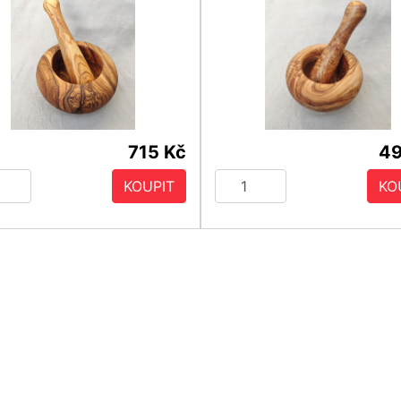
715 Kč
49
KOUPIT
KO