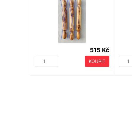
515 Kč
KOUPIT